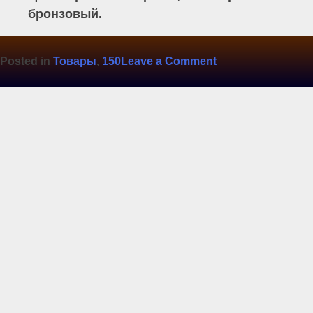
бронзовый.
on
Posted in
Товары
,
150
Leave a Comment
Лотос-150
Бронза