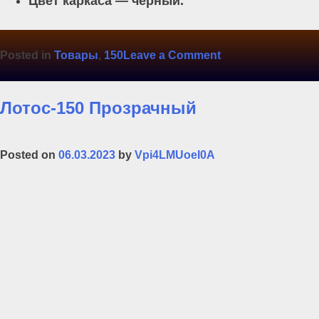
Цвет каркаса — чёрный.
on
Posted in
Товары
,
150
Leave a Comment
Лотос-150
Каркас
Лотос-150 Прозрачный
Posted on
06.03.2023
by
Vpi4LMUoeI0A