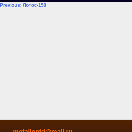
Навигация
Previous:
Лотос-150
по
записям
metallontd@mail.ru