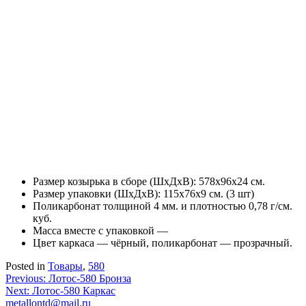
Размер козырька в сборе (ШхДхВ): 578х96х24 см.
Размер упаковки (ШхДхВ): 115х76х9 см. (3 шт)
Поликарбонат толщиной 4 мм. и плотностью 0,78 г/см.
куб.
Масса вместе с упаковкой —
Цвет каркаса — чёрный, поликарбонат — прозрачный.
Posted in
Товары
,
580
Навигация
Previous:
Лотос-580 Бронза
Next:
Лотос-580 Каркас
по
metallontd@mail.ru