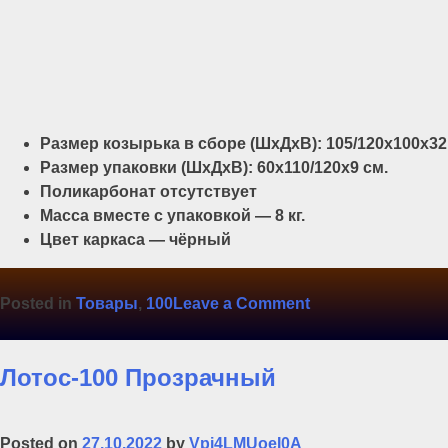
Размер козырька в сборе (ШхДхВ): 105/120х100х32
Размер упаковки (ШхДхВ): 60х110/120х9 см.
Поликарбонат отсутствует
Масса вместе с упаковкой — 8 кг.
Цвет каркаса — чёрный
on
Posted in
Товары
,
100
Leave a Comment
Лотос-100
Каркас
Лотос-100 Прозрачный
Posted on
27.10.2022
by
Vpi4LMUoeI0A