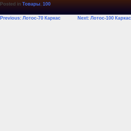
Posted in
Товары
,
100
Навигация
Previous:
Лотос-70 Каркас
Next:
Лотос-100 Каркас
по
записям